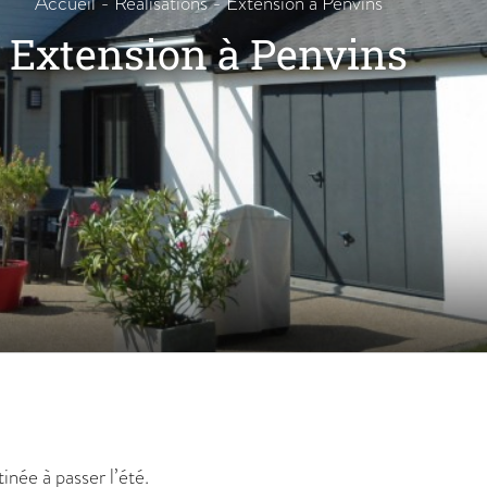
Accueil
-
Réalisations
-
Extension à Penvins
Extension à Penvins
née à passer l’été.