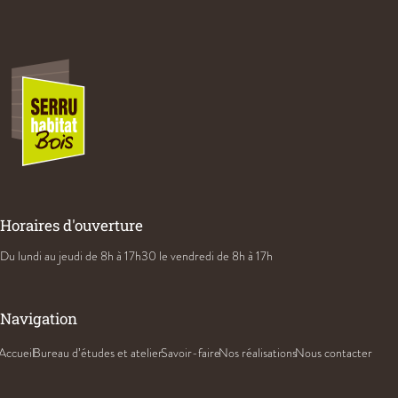
Horaires d'ouverture
Du lundi au jeudi
de 8h à 17h30
le vendredi de 8h à 17h
Navigation
Accueil
Bureau d’études et atelier
Savoir-faire
Nos réalisations
Nous contacter