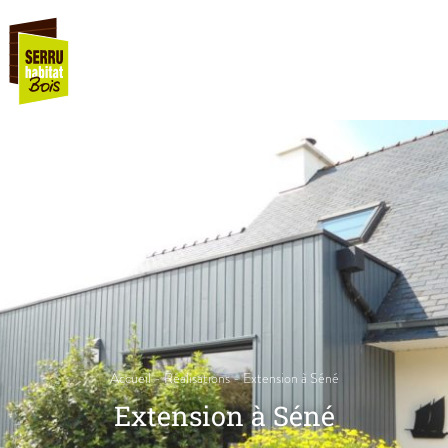
Accueil
-
Réalisations
-
Extension à Séné
Extension à Séné