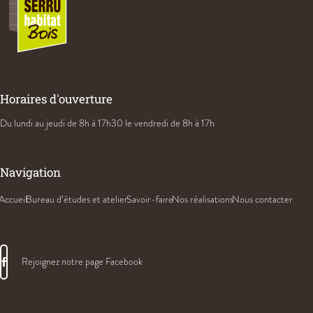
Horaires d'ouverture
Du lundi au jeudi
de 8h à 17h30
le vendredi de 8h à 17h
Navigation
Accueil
Bureau d’études et atelier
Savoir-faire
Nos réalisations
Nous contacter
Rejoignez notre page Facebook