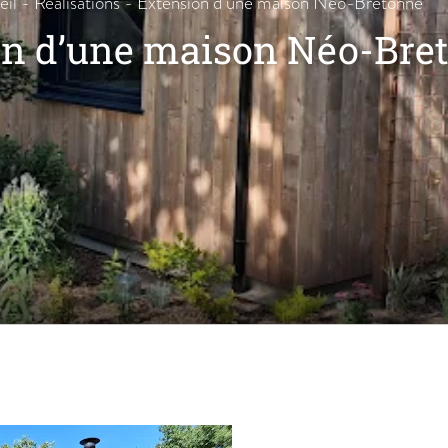
eil
-
Réalisations
-
Extension d’une maison Néo-Bretonne
on d’une maison Néo-Bre