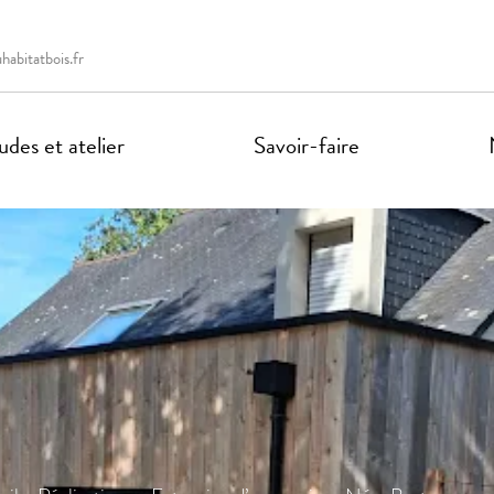
abitatbois.fr
des et atelier
Savoir-faire