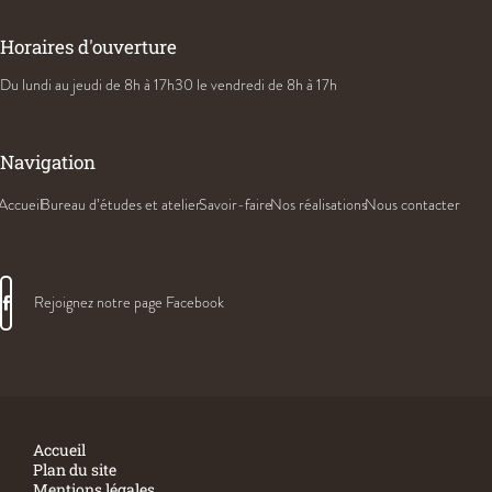
Horaires d'ouverture
Du lundi au jeudi
de 8h à 17h30
le vendredi de 8h à 17h
Navigation
Accueil
Bureau d’études et atelier
Savoir-faire
Nos réalisations
Nous contacter
Rejoignez notre page Facebook
Accueil
Plan du site
Mentions légales